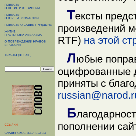
ПОВЕСТЬ
О ПЕТРЕ И ФЕВРОНИИ
Т
ексты предс
ПОВЕСТЬ
О ГОРЕ И ЗЛОЧАСТИИ
произведений мо
ПОВЕСТЬ О САВВЕ ГРУДЦЫНЕ
ЖИТИЕ
ПРОТОПОПА АВВАКУМА
RTF)
на этой ст
О ПОВРЕЖДЕНИИ НРАВОВ
В РОССИИ
Л
ТЕКСТЫ (RTF-ZIP)
юбые поправ
оцифрованные д
приняты с благ
russian@narod.r
Б
лагодарност
пополнении сай
ССЫЛКИ:
СЛАВЯНСКОЕ ЯЗЫЧЕСТВО