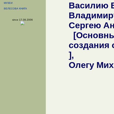
Василию В
МУЗЕИ
ВЕЛЕСОВА КНИГА
Владимиру
since 17.08.2006
Сергею А
[Основны
создания 
],
Олегу Мих