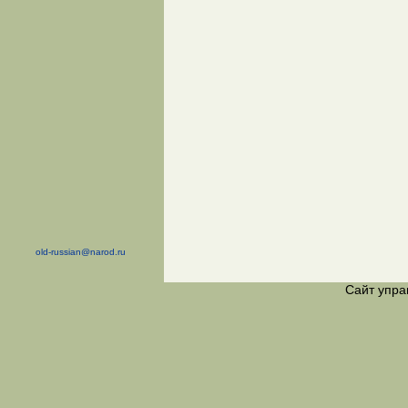
old-russian@narod.ru
Сайт упра